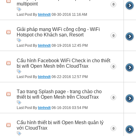
multipoint
0
Last Post By
binhndt
08-30-2016
11:16 AM
Giải pháp mạng WiFi công cộng - WiFi
Hotspot cho Khách sạn, Resort
0
Last Post By
binhndt
08-19-2016
12:45 PM
Cấu hình Facebook WiFi Check in cho thiết
bị wifi Open Mesh trên CloudTrax
0
Last Post By
binhndt
06-22-2016
12:57 PM
Tạo trang Splash page - trang chào cho
thiết bị wifi Open Mesh trên CloudTrax
0
Last Post By
binhndt
06-16-2016
03:54 PM
Cấu hình thiết bị wifi Open Mesh quản lý
với CloudTrax
0