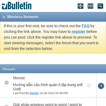
Wireless Network
If this is your first visit, be sure to check out the
FAQ
by
clicking the link above. You may have to
register
before
you can post: click the register link above to proceed. To
start viewing messages, select the forum that you want to
visit from the selection below.
Threads
Moved:
Hướng dẫn cấu hình quản lí tập trung wifi
-
Unifi
Last Post By
thichtv
10-08-2016
04:48 PM
Giải pháp wireless point to point / point to