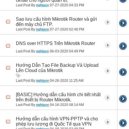
Gmail cho người quản trị.
Last Post By
nghiavv
07-27-2020
04:33 PM
Sao lưu cấu hình Mikrotik Router và gửi
0
đến máy chủ FTP.
Last Post By
nghiavv
07-27-2020
02:48 PM
DNS over HTTPS Trên Mikrotik Router
0
Last Post By
nghiavv
06-03-2020
04:49 PM
Hướng Dẫn Tạo File Backup Và Upload
Lên Cloud của Mikrotik
0
Last Post By
nghiavv
04-26-2020
11:25 AM
[BASIC] Hướng dẫn cấu hình chi tiết nhất
0
trên thiết bị Router Mikrotik.
Last Post By
nghiavv
04-16-2020
08:14 AM
Hướng dẫn cấu hình VPN-PPTP và cho
0
phép lưu lượng đi Quốc Tế qua VPN