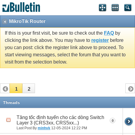
MikroTik Router
If this is your first visit, be sure to check out the
FAQ
by
clicking the link above. You may have to
register
before
you can post: click the register link above to proceed. To
start viewing messages, select the forum that you want to
visit from the selection below.
1
2
Threads
Tăng tốc định tuyến cho các dòng Switch
0
Layer 3 (CRS3xx, CRS5xx...)
Last Post By
minhvk
12-05-2024
12:22 PM