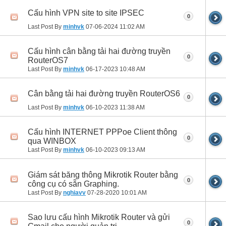
Cấu hình VPN site to site IPSEC
0
Last Post By
minhvk
07-06-2024
11:02 AM
Cấu hình cân bằng tải hai đường truyền
0
RouterOS7
Last Post By
minhvk
06-17-2023
10:48 AM
Cân bằng tải hai đường truyền RouterOS6
0
Last Post By
minhvk
06-10-2023
11:38 AM
Cấu hình INTERNET PPPoe Client thông
0
qua WINBOX
Last Post By
minhvk
06-10-2023
09:13 AM
Giám sát băng thông Mikrotik Router bằng
0
công cụ có sẵn Graphing.
Last Post By
nghiavv
07-28-2020
10:01 AM
Sao lưu cấu hình Mikrotik Router và gửi
0