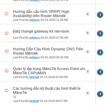
Last Post By
nghiavv
04-09-2020
02:49 PM
Hướng dẫn cấu hình VRRP( High
0
Availability) trên Router Mikrotik
Last Post By
nghiavv
04-03-2020
11:08 AM
[lab] change gateway for net-room
0
Last Post By
nghiavv
04-03-2020
07:56 AM
Hướng Dẫn Cấu Hình Dynamic DNS Trên
0
Router Mikrotik
Last Post By
nghiavv
03-05-2020
09:30 PM
Quản lý tập trung MikroTik Access Point với
2
MikroTik CAPsMAN
Last Post By
binhndt
05-23-2018
02:38 PM
Các hướng dẫn kỹ thuật cấu hình thiết bị
MikroTik
0
Last Post By
binhndt
03-16-2018
08:57 AM