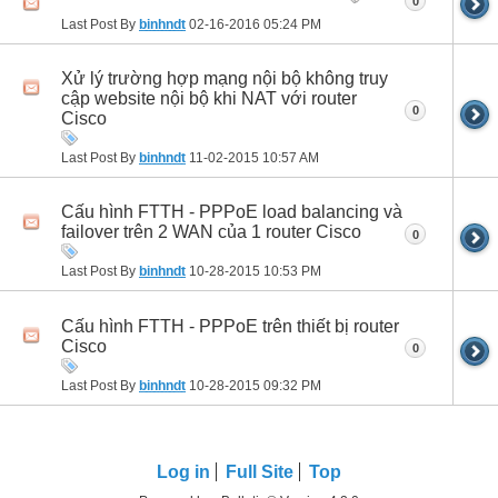
0
Last Post By
binhndt
02-16-2016
05:24 PM
Xử lý trường hợp mạng nội bộ không truy
cập website nội bộ khi NAT với router
0
Cisco
Last Post By
binhndt
11-02-2015
10:57 AM
Cấu hình FTTH - PPPoE load balancing và
failover trên 2 WAN của 1 router Cisco
0
Last Post By
binhndt
10-28-2015
10:53 PM
Cấu hình FTTH - PPPoE trên thiết bị router
Cisco
0
Last Post By
binhndt
10-28-2015
09:32 PM
Log in
Full Site
Top