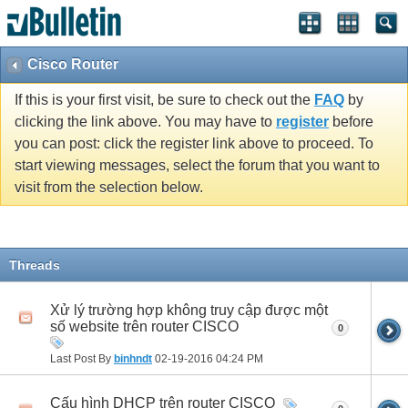
Cisco Router
If this is your first visit, be sure to check out the
FAQ
by
clicking the link above. You may have to
register
before
you can post: click the register link above to proceed. To
start viewing messages, select the forum that you want to
visit from the selection below.
Threads
Xử lý trường hợp không truy cập được một
số website trên router CISCO
0
Last Post By
binhndt
02-19-2016
04:24 PM
Cấu hình DHCP trên router CISCO