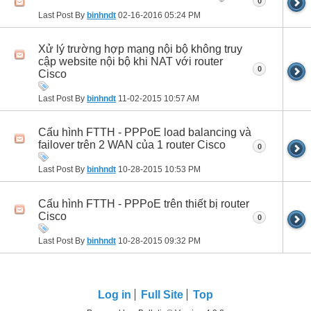
0
Last Post By
binhndt
02-16-2016
05:24 PM
Xử lý trường hợp mạng nội bộ không truy
cập website nội bộ khi NAT với router
0
Cisco
Last Post By
binhndt
11-02-2015
10:57 AM
Cấu hình FTTH - PPPoE load balancing và
failover trên 2 WAN của 1 router Cisco
0
Last Post By
binhndt
10-28-2015
10:53 PM
Cấu hình FTTH - PPPoE trên thiết bị router
Cisco
0
Last Post By
binhndt
10-28-2015
09:32 PM
Log in
Full Site
Top