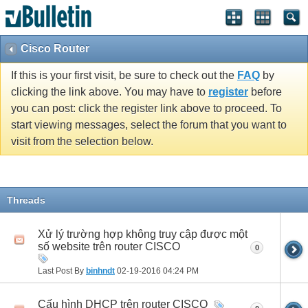
Cisco Router
If this is your first visit, be sure to check out the
FAQ
by
clicking the link above. You may have to
register
before
you can post: click the register link above to proceed. To
start viewing messages, select the forum that you want to
visit from the selection below.
Threads
Xử lý trường hợp không truy cập được một
số website trên router CISCO
0
Last Post By
binhndt
02-19-2016
04:24 PM
Cấu hình DHCP trên router CISCO