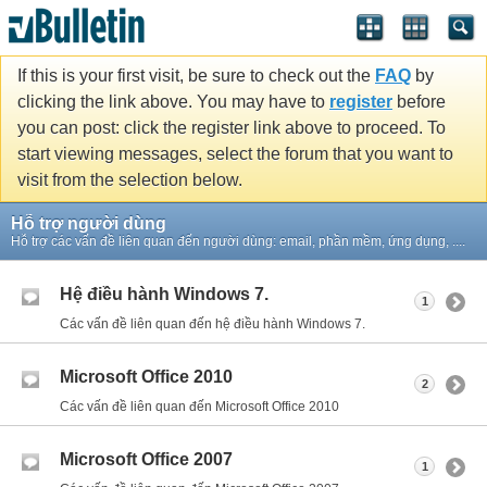
If this is your first visit, be sure to check out the
FAQ
by
clicking the link above. You may have to
register
before
you can post: click the register link above to proceed. To
start viewing messages, select the forum that you want to
visit from the selection below.
Hỗ trợ người dùng
Hỗ trợ các vấn đề liên quan đến người dùng: email, phần mềm, ứng dụng, ....
Hệ điều hành Windows 7.
1
Các vấn đề liên quan đến hệ điều hành Windows 7.
Microsoft Office 2010
2
Các vấn đề liên quan đến Microsoft Office 2010
Microsoft Office 2007
1