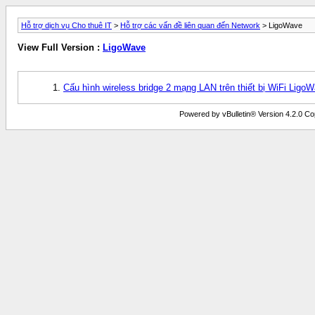
Hỗ trợ dịch vụ Cho thuê IT
>
Hỗ trợ các vấn đề liên quan đến Network
> LigoWave
View Full Version :
LigoWave
Cấu hình wireless bridge 2 mạng LAN trên thiết bị WiFi Ligo
Powered by vBulletin® Version 4.2.0 Copy